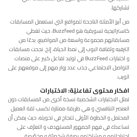
تشاركها.
من أبرز الأمثلة الناجحة للمواقع التي تستعمل المسابقات
كاستراتيجية تسويقية هو Buzzfeed، حيث تغطي
مسابقاتهم مجموعة واسعة من المواضيع، بدءًا من
الترفيه وثقافة البوب ​​إلى نمط الحياة، إلخ. نجحت مسابقات
و اختبارات BuzzFeed في توليد تفاعل كبير على منصات
التواصل الاجتماعي جذب عدد زوار مهم إلى موقعهم على
الويب.
افكار محتوى تفاعليّة: الاختبارات
تمثل الاختبارات الشخصية نسخة أخرى من المسابقات دون
العنصر التنافسي و هي طريقة ممتازة لكسب ثقة العميل
المحتمل و الخطوة الأولى للنجاح في تحويله، حيث يمكن أن
تساعدك في فهم الجمهور المستهدف و التعرّف على
احتياجاتهم و مشاكلهم بصفة شخصيّة و مخصّصة.