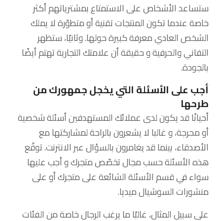
ستساعد الأشخاص على الاستمتاع بمشترياتهم أكثر
خاصة عندما تكون المنتجات تقنية أو متطوّرة لا يملك
الشخص العادي معرفة كبيرة حولها. وثانيًا، ستظهر
التفاني والحرفية و حقيقة أن علامتك التجارية تهتم أيضًا
بالجودة.
أجب على الأسئلة التي يخجل جمهورك من
طرحها
أحيانًا قد يكون لدى عملائك المستهدفين أسئلة شخصية
أو محرجة، و غالبا لا يشعرون بالراحة لمشاركتها مع
الأصدقاء، بينما قد يغامرون بالسؤال عبر الانترنت. توقّع
هذه الأسئلة حسب مجال تخصّص متجرك و أجب عليها
سواء في قسم الأسئلة الشائعة على متجرك أو على
منشورات السوشيال ميديا.
على سبيل المثال، غالبًا ما يرغب الرجال خاصة من الفئات