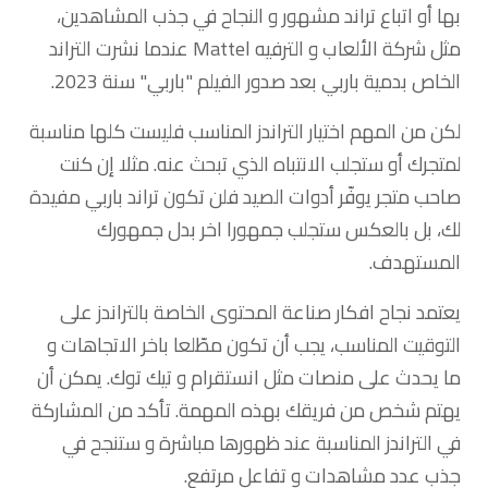
بها أو اتباع تراند مشهور و النجاح في جذب المشاهدين،
مثل شركة الألعاب و الترفيه Mattel عندما نشرت التراند
الخاص بدمية باربي بعد صدور الفيلم "باربي" سنة 2023.
لكن من المهم اختيار التراندز المناسب فليست كلها مناسبة
لمتجرك أو ستجلب الانتباه الذي تبحث عنه. مثلا إن كنت
صاحب متجر يوفّر أدوات الصيد فلن تكون تراند باربي مفيدة
لك، بل بالعكس ستجلب جمهورا اخر بدل جمهورك
المستهدف.
يعتمد نجاح افكار صناعة المحتوى الخاصة بالتراندز على
التوقيت المناسب، يجب أن تكون مطّلعا باخر الاتجاهات و
ما يحدث على منصات مثل انستقرام و تيك توك. يمكن أن
يهتم شخص من فريقك بهذه المهمة. تأكد من المشاركة
في التراندز المناسبة عند ظهورها مباشرة و ستنجح في
جذب عدد مشاهدات و تفاعل مرتفع.