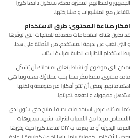
الجمهور و لحظاتهم المميّزة معك، ستكون دافعا كبيرا
للتفاعل مع المنشورات و مشاركتها.
افكار صناعة المحتوى: طرق الاستخدام
قد تكون هناك استخدامات متعددّة للمنتجات التي توفّرها
و التي تغيب عن بديهة المستخدم. من الأمثلة على هذا،
ربط استخدام النظارات الطبية بقراءة الكتب.
يمكن لأي موضوع أو نشاط يتعلق بمنتجاتك أن يُشكّل
مادة محتوى. فقط فكّر فيما يحب عملاؤك فعله وما هي
اهتماماتهم. يمكن أن تنتج أفكارا غير متوقعة و لكنها
ستذهل جمهورك و تدفعه لتجربتها.
كما يمكنك عرض استخدامات بديلة للمنتج حتى يكون لدى
الأشخاص مزيدًا من الأسباب لشرائه. تشهد فيديوهات
الحرف اليدويّة أو ما يعرف ب DIY تفاعلا كبيرا حيث يخيّرها
بعض الأشخاص كهواية بينما يراها اخرون كطريقة لإعادة