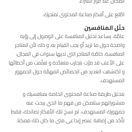
المكان عند قرار الشراء.
اطّلع على أفكار صناعة المحتوى لمتجرك.
حلّل المنافسين
عامّة، يساعد تحليل المنافسة على الوصول إلى رؤية
واضحة حول ما تريد أو يجب القيام به، و ذلك لأن المتاجر
المنافسة، خاصّة المتاجر التي لديها سنوات في المجال،
على الأغلب قد مرّت بتجارب متعدّدة و تعلّمت من أخطائها
و اكتشفت العديد من الخصائص المهمّة حول الجمهور
المستهدف.
بتحليل طريقة صناعة المحتوى الخاصة بمنافسيك و
منشوراتهم ستتمكن من فهم ما الذي يبحث عنه
جمهورك المستهدف، ثم نسخ تلك الأفكار لصالحك، فقط
تأكد من إضافة عنصر إبداعي متى ما كان ذلك ممكنا.