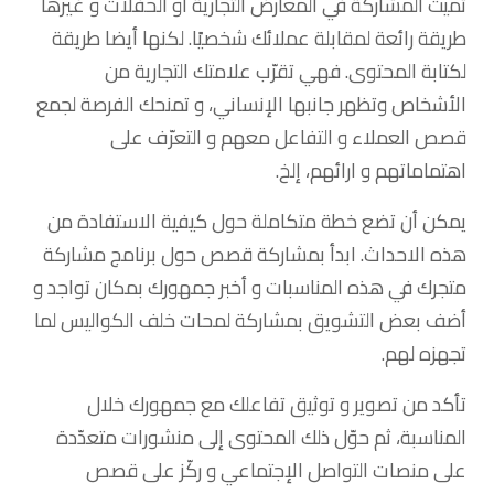
تميث المشاركة في المعارض التجارية أو الحفلات و غيرها
طريقة رائعة لمقابلة عملائك شخصيًا. لكنها أيضا طريقة
لكتابة المحتوى. فهي تقرّب علامتك التجارية من
الأشخاص وتظهر جانبها الإنساني، و تمنحك الفرصة لجمع
قصص العملاء و التفاعل معهم و التعرّف على
اهتماماتهم و ارائهم، إلخ.
يمكن أن تضع خطة متكاملة حول كيفية الاستفادة من
هذه الاحداث. ابدأ بمشاركة قصص حول برنامج مشاركة
متجرك في هذه المناسبات و أخبر جمهورك بمكان تواجد و
أضف بعض التشويق بمشاركة لمحات خلف الكواليس لما
تجهزه لهم.
تأكد من تصوير و توثيق تفاعلك مع جمهورك خلال
المناسبة، ثم حوّل ذلك المحتوى إلى منشورات متعدّدة
على منصات التواصل الإجتماعي و ركّز على قصص