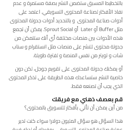
بالتخطيط المسبق ستضمن النشر بصفة مستمرة و عدم
نفاذ الأفكار لصناعة المحتوى التسويقي. اعتمد على
أدوات صناعة المحتوى و بالتحديد أدوات جدولة المحتوى
مثل Buffer أو Later أو Sprout Social. يمكن أن تجمع
هذه الأدوات بين منصات مختلفة أي أنك ستتمكن من
جدولة محتوى للنشر على منصات مثل انستقرام و سناب
شات و تويتر من نفس المنصة و لفترة طويلة.
أو يمكنك جدولة المحتوى على تقويم جوجل، لكن دون
خاصية النشر. ستساعدك هذه الطريقة على تذكر المحتوى
الذي يجب أن تصنعه فقط.
قم بعصف ذهني مع فريقك
من أين يمكن أن تأتي بأفكار للتسويق بالمحتوى؟
هذا السؤال هو سؤال المليون دولار! سواء كنت تدير
عملية صناعة المحتوى التسويقي بمفردك أو لديك فريق