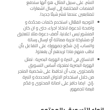
النشر، على سبيل المثال، هو أنها ستدفع
المنصات المختلفة إلى ارسال اشعارات
للمتابعين عندما تنشر شيئا جديدا.
التوجيه الفعّال: استخدم كلمات محدّدة و
واضحة للدعوة لاتخاذ اجراء، حتى و ان كان
المنشور ليس اعلانيا، أضف دعوة مثلا للتعليق
أو مشاركة تجربة مماثلة أو ارسال رسالة
واتساب، إلخ. شجّع جمهورك على التفاعل بأن
تطلب منهم ماذا تريدهم أن يفعلوا.
الاتساق في النبرة و الهوية البصرية : تمثل
الهوية البصرية لمتجرك أساس التسويق
بالمحتوى. يجب أن تحافظ على شخصية المتجر
من خلال استخدام الالوان المحددة و النبرة
،إلخ. ايضا حافز على اصالة المحتوى و قدّم
قيمة للجمهور.
انواع التسويق بالمحتوى