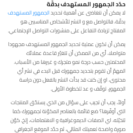
حدّد الجمهور المستهدف بدقّة
لا يمكن أن نتغاضى عن أهمية تحديد
الجمهور المستهدف
بدقّة، فالتواصل مع و النشر للأشخاص المناسبين هو
المفتاح لزيادة التفاعل على منشورات التواصل الإجتماعي.
يمكن أن تكون عملية تحديد الجمهور المستهدف مجهودا
متواصلا، أي من الممكن أن تتغيّر قاعدة عملائك
المحتملين حسب درجة نمو متجرك و غيرها من الأسباب.
المهمّ أن تقوم بتحديد جمهورك قبل البدء في نشر أي
محتوى، او إن كنت قد بدأت النشر بالفعل دون دراسة
الجمهور، توقّف و عد للخطوة الأولى.
أولاّ، يجب أن تجيب على سؤال من الذي يستحّق المنتجات
التي أوفّرها؟ ضع قائمة بالعناصر المكوّنة لجمهورك كما
تتخيّله، اي الصفات الديموغرافية و الاهتمامات، إلخ. كوّن
صورة واضحة لعميلك المثالي، ثم حدّد الموقع الجغرافي